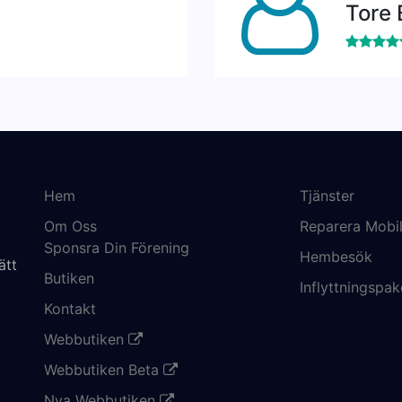
Tore 
Hem
Tjänster
Om Oss
Reparera Mobil
Sponsra Din Förening
Hembesök
ätt
Butiken
Inflyttningspak
Kontakt
Webbutiken
Webbutiken Beta
Nya Webbutiken