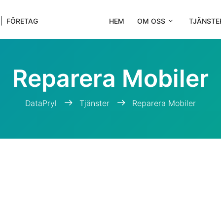
|
FÖRETAG
HEM
OM OSS
TJÄNSTE
Reparera Mobiler
DataPryl
Tjänster
Reparera Mobiler