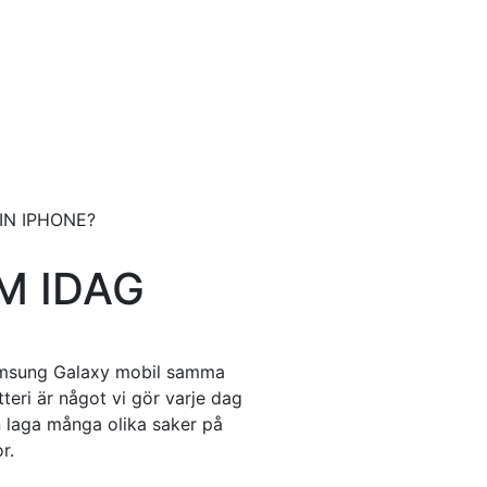
IN IPHONE?
M IDAG
Samsung Galaxy mobil samma
teri är något vi gör varje dag
n laga många olika saker på
r.